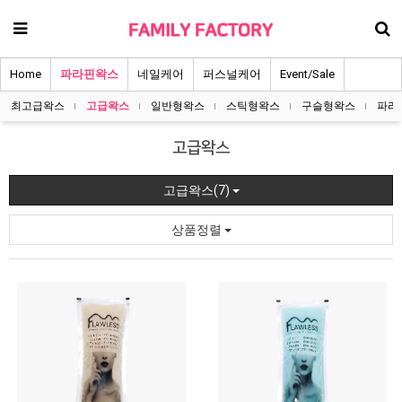
Home
파라핀왁스
네일케어
퍼스널케어
Event/Sale
최고급왁스
고급왁스
일반형왁스
스틱형왁스
구슬형왁스
파라
고급왁스
고급왁스(7)
상품정렬